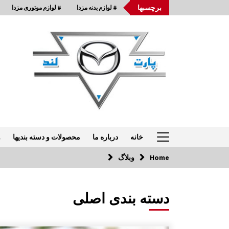
Ski
برچسبها
# لوازم بدنه مزدا
# لوازم موتوری مزدا
t
conten
خانه
درباره ما
محصولات و دسته بندیها
و
Home
وبلاگ
تماس با ما: 33954875-021
دسته بندی اصلی
چراغ جلو مزدا 323 GLX , FL
10:12 ق.ظ