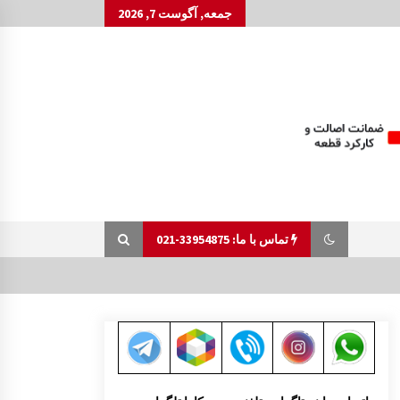
جمعه, آگوست 7, 2026
تماس با ما: 33954875-021
درب صندوق عقب مزدا 323 GLX , FL
10:37 ق.ظ