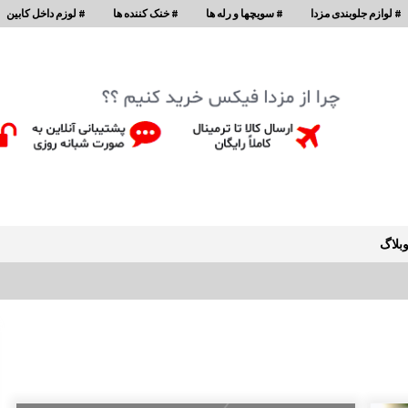
# لوازم جلوبندی مزدا
# سویچها و رله ها
# خنک کننده ها
# لوزم داخل کابین
بلاگ
سینی جلو موتور مزدا 323 GLX ,FL
1:51 ب.ظ