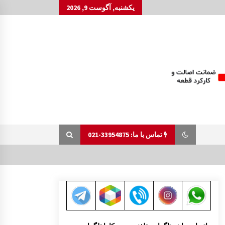
یکشنبه, آگوست 9, 2026
تماس با ما: 33954875-021
جلو پنجره مزدا 323 GLX , FL
1:42 ب.ظ