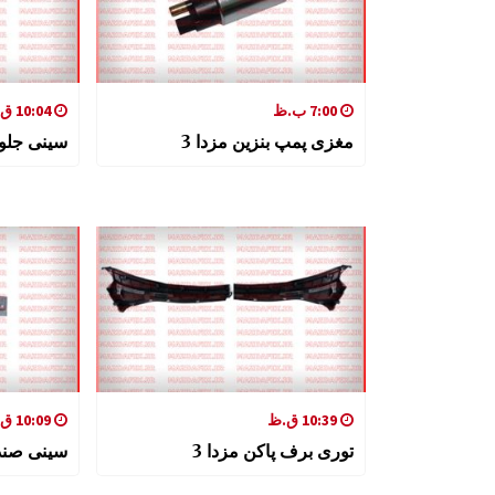
7:00 ب.ظ
10:04 ق.ظ
مغزی پمپ بنزین مزدا 3
سینی جلو م
10:39 ق.ظ
10:09 ق.ظ
توری برف پاکن مزدا 3
سینی صند