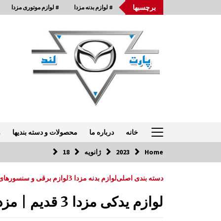
Ski
برچسبها
# لوازم بدنه مزدا
# لوازم موتوری مزدا
t
conten
خانه
درباره ما
محصولات و دسته بندیها
و
Home
2023
ژانویه
18
تماس با ما: 33954875-021
دسته بندی اصلی
لوازم بدنه مزدا 3
لوازم برقی و سنسورهای م
ترمز در مزدا 323 GLX , FL
لوازم یدکی مزدا 3 قدیم | مزدا 3 2006-2009
9:05 ق.ظ