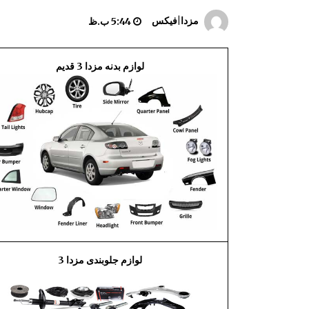
کاور U صندوق عقب مزدا 323 GLX , FL
مزدا|فیکس
5:44 ب.ظ
10:09 ق.ظ
لوازم بدنه مزدا 3 قدیم
آینه داخل اتاق مزدا 323
1:35 ب.ظ
راهنما پارک مزدا 323 GLX , F
7:53 ق.ظ
لوازم جلوبندی مزدا 3