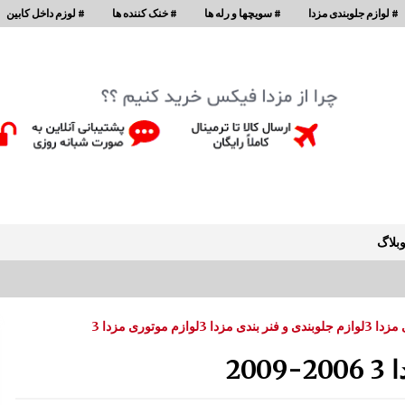
# لوازم جلوبندی مزدا
# سویچها و رله ها
# خنک کننده ها
# لوزم داخل کابین
بلاگ
زدا 3
لوازم جلوبندی و فنر بندی مزدا 3
لوازم موتوری مزدا 3
سینی کف صندوق مزدا 323 GLX, FL
2:47 ب.ظ