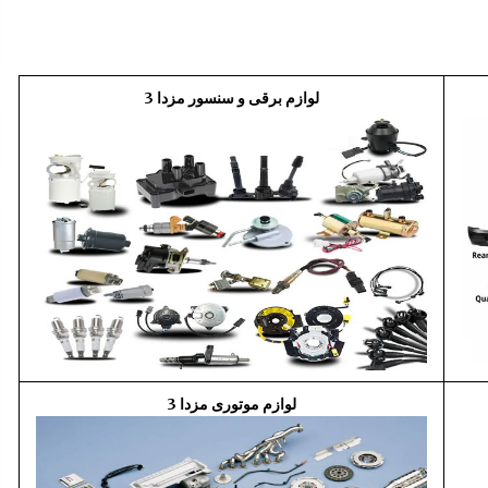
بازویی برف پاکن مزدا 323
9:05 ق.ظ
لوازم برقی و سنسور مزدا 3
آفتابگیر مزدا 323 GLX , FL
8:13 ق.ظ
آینه بغل مزدا 323 GLX , FL
8:29 ق.ظ
لوازم موتوری مزدا 3