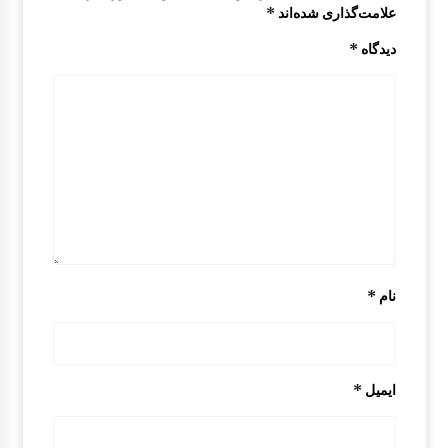
علامت‌گذاری شده‌اند
*
دستگیره درب از بیرون مزدا 323 GLX , FL
دیدگاه
*
1:17 ب.ظ
سپر عقب مزدا 323 GLX , FL
8:31 ق.ظ
پایه قفل درب موتور مزدا 323 GLX , FL
1:20 ب.ظ
نام
*
درب صندوق عقب مزدا 323 GLX , FL
10:37 ق.ظ
ایمیل
*
آینه داخل اتاق مزدا 323
1:35 ب.ظ