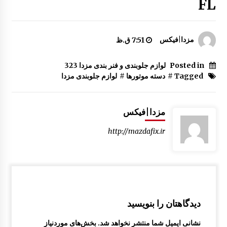
FL
ساید کناری کامل مزدا 323 GLX, FL
8:34 ق.ظ
مزدا|فیکس
7:51 ق.ظ
چراغ خطر عقب مزدا 323 GLX , FL
Posted in
لوازم جلوبندی و فنر بندی مزدا 323
12:44 ب.ظ
Tagged #
دسته موتورها
#
لوازم جلوبندی مزدا
سپر جلو مزدا 323 GLX , FL
مزدا|فیکس
8:32 ق.ظ
http://mazdafix.ir
ایربگ فرمان و آرم رو بوقی مزدا 323
8:54 ق.ظ
مقاومت سپر جلو مزدا 323 GLX , FL
دیدگاهتان را بنویسید
12:21 ب.ظ
نشانی ایمیل شما منتشر نخواهد شد.
بخش‌های موردنیاز