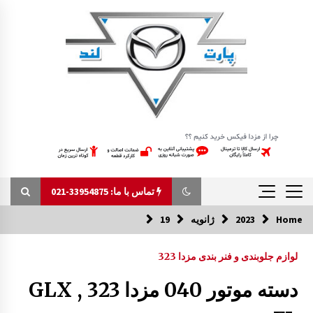
Ski
t
conten
تماس با ما: 33954875-021
Home
2023
ژانویه
19
تماس با ما: 33954875-021
لوازم جلوبندی و فنر بندی مزدا 323
قفل کمربند مزدا 323 GLX , FL
دسته موتور 040 مزدا 323 GLX ,
9:40 ق.ظ