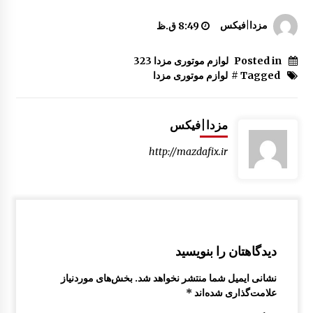
درب صندوق عقب مزدا 323 GLX , FL
مزدا|فیکس
8:49 ق.ظ
10:37 ق.ظ
Posted in
لوازم موتوری مزدا 323
Tagged #
لوازم موتوری مزدا
آفتابگیر مزدا 323 GLX , FL
8:13 ق.ظ
مزدا|فیکس
آرم لیور دنده مزدا 323 GLX , FL
http://mazdafix.ir
12:50 ب.ظ
سینی کف صندوق مزدا 323 GLX, FL
2:47 ب.ظ
دیدگاهتان را بنویسید
توری سپر جلو مزدا 323 GLX , FL
نشانی ایمیل شما منتشر نخواهد شد.
بخش‌های موردنیاز
5:03 ب.ظ
علامت‌گذاری شده‌اند
*