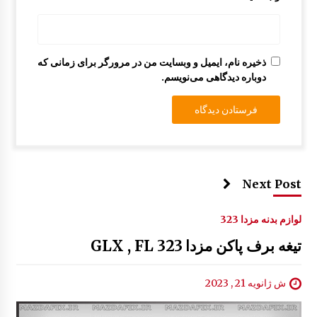
چراغ خطر عقب مزدا 323 GLX , FL
12:44 ب.ظ
ذخیره نام، ایمیل و وبسایت من در مرورگر برای زمانی که
دوباره دیدگاهی می‌نویسم.
Next Post
لوازم بدنه مزدا 323
تیغه برف پاکن مزدا 323 GLX , FL
ش ژانویه 21 , 2023