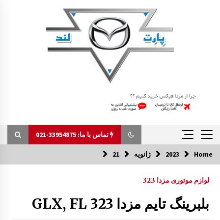
Ski
t
conten
تماس با ما: 33954875-021
Home
2023
ژانویه
21
تماس با ما: 33954875-021
لوازم موتوری مزدا 323
ایربگ فرمان و آرم رو بوقی مزدا 323
بلبرینگ تایم مزدا 323 GLX, FL
8:54 ق.ظ