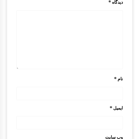
دیدگاه
*
ترمز در مزدا 323 GLX , FL
9:05 ق.ظ
سردنده مزدا 323 GLX , FL
8:21 ق.ظ
سینی جلو موتور مزدا 323 GLX ,FL
1:51 ب.ظ
نام
*
سیم درب صندوق و درب باک مزدا 323 GLX , FL
1:43 ب.ظ
ایمیل
*
قاب باطری مزدا 323 GLX , FL
9:29 ق.ظ
وب‌ سایت