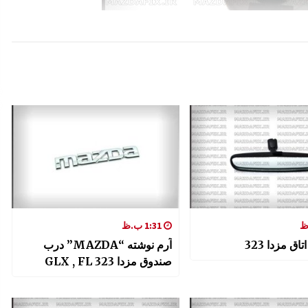
1:31 ب.ظ
اق مزدا 323
آرم نوشته “MAZDA” درب
صندوق مزدا 323 GLX , FL