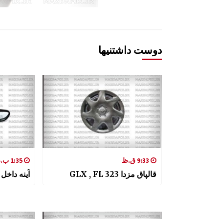
دوست داشتنیها
9:33 ق.ظ
1:35 ب.ظ
قالپاق مزدا 323 GLX , FL
آینه داخل ات