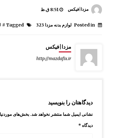
ترمز در مزدا 323 GLX , FL
مزدا|فیکس
8:51 ق.ظ
9:05 ق.ظ
Posted in
لوازم بدنه مزدا 323
Tagged #
ل
مقاومت سپر جلو مزدا 323 GLX , FL
12:21 ب.ظ
مزدا|فیکس
http://mazdafix.ir
درب داشبورد مزدا 323 GLX , FL
10:33 ق.ظ
دیدگاهتان را بنویسید
نشانی ایمیل شما منتشر نخواهد شد.
بخش‌های موردنیاز
دیدگاه
*