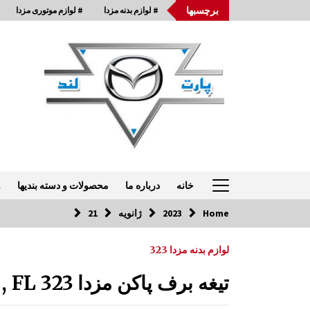
Ski
برچسبها
# لوازم بدنه مزدا
# لوازم موتوری مزدا
t
conten
خانه
درباره ما
محصولات و دسته بندیها
و
Home
2023
ژانویه
21
تماس با ما: 33954875-021
لوازم بدنه مزدا 323
قاب باطری مزدا 323 GLX , FL
تیغه برف پاکن مزدا 323 GLX , FL
9:29 ق.ظ