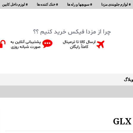
# لوازم جلوبندی مزدا
# سویچها و رله ها
# خنک کننده ها
# لوزم داخل کابین
بلاگ
قفل درب موتور 323 GLX , FL
9:39 ق.ظ