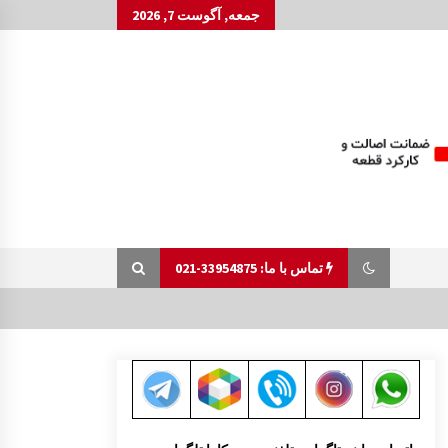
جمعه, آگوست 7, 2026
تماس با ما: 33954875-021
پالونی پشت گلگیر جلو مزدا 323 GLX , FL
1:04 ب.ظ