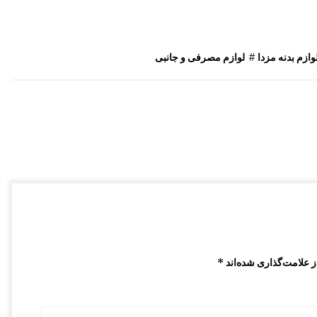
بازویی برف پاکن مزدا 323
9:05 ق.ظ
وازم بدنه مزدا
#
لوازم مصرفی و جانبی
گل پخش کن مزدا 323 GLX , FL
8:51 ق.ظ
سینی جلو موتور مزدا 323 GLX ,FL
1:51 ب.ظ
 علامت‌گذاری شده‌اند
*