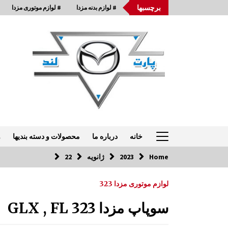
Ski
برچسبها
# لوازم بدنه مزدا
# لوازم موتوری مزدا
t
conten
خانه
درباره ما
محصولات و دسته بندیها
و
Home
2023
ژانویه
22
تماس با ما: 33954875-021
لوازم موتوری مزدا 323
اکسل | رام عقب مزدا 323 GLX , FL
سوپاپ مزدا 323 GLX , FL
7:57 ق.ظ