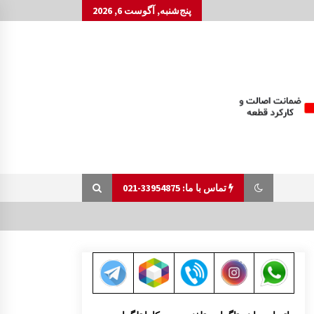
پنج‌شنبه, آگوست 6, 2026
تماس با ما: 33954875-021
پایه قفل درب موتور مزدا 323 GLX , FL
1:20 ب.ظ