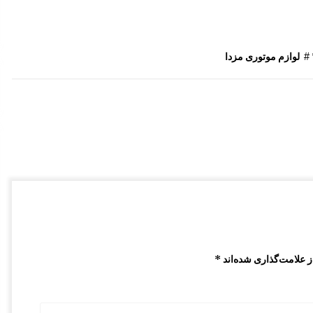
کنسول وسط کابین مزدا 323 GLX , FL
12:49 ب.ظ
لوازم موتوری مزدا
مکانیزم قفل درب مزدا 323 GLX , FL
12:57 ب.ظ
چرم لیور دنده مزدا 323 GLX , FL
10:07 ق.ظ
 علامت‌گذاری شده‌اند
*