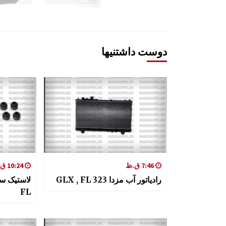
دوست داشتنیها
7:46 ق.ظ
10:24 ق.ظ
رادیاتور آب مزدا 323 GLX , FL
FL