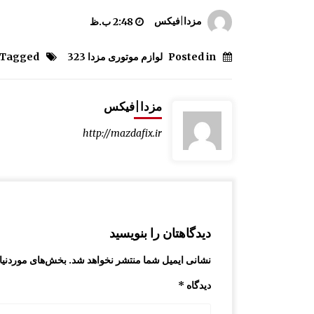
سینی کف صندوق مزدا 323 GLX, FL
مزدا|فیکس
2:48 ب.ظ
2:47 ب.ظ
Posted in
لوازم موتوری مزدا 323
Tagged #
آرم جلو پنجره مزدا 323
8:56 ق.ظ
مزدا|فیکس
http://mazdafix.ir
سیم درب صندوق و درب باک مزدا 323 GLX ,
FL
1:43 ب.ظ
دیدگاهتان را بنویسید
نشانی ایمیل شما منتشر نخواهد شد.
بخش‌های موردنیاز
دیدگاه
*