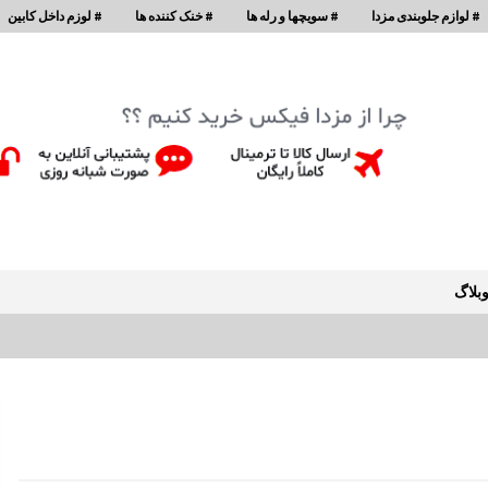
# لوازم جلوبندی مزدا
# سویچها و رله ها
# خنک کننده ها
# لوزم داخل کابین
بلاگ
گلگیر عقب مزدا 323 GLX , FL
8:43 ق.ظ