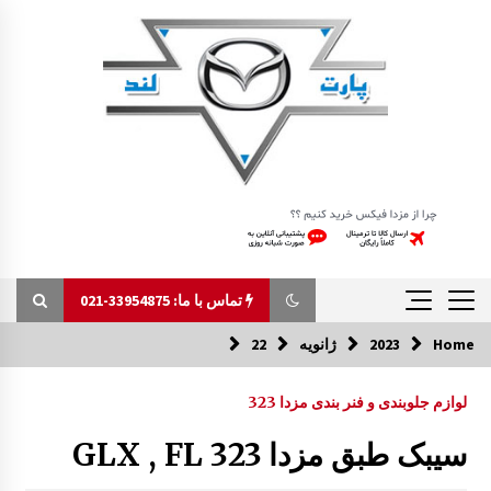
Ski
t
conten
تماس با ما: 33954875-021
Home
2023
ژانویه
22
تماس با ما: 33954875-021
لوازم جلوبندی و فنر بندی مزدا 323
چرم لیور دنده مزدا 323 GLX , FL
سیبک طبق مزدا 323 GLX , FL
10:07 ق.ظ