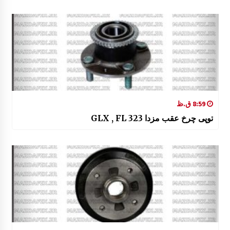
8:59 ق.ظ
توپی چرخ عقب مزدا 323 GLX , FL