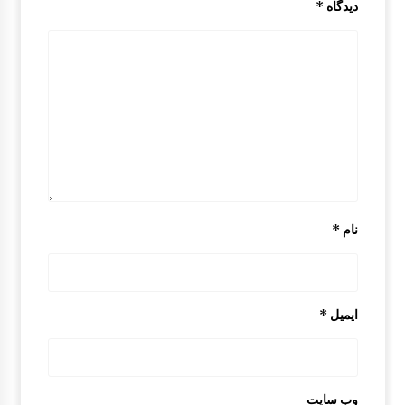
دیدگاه
*
قیچی برف پاکن مزدا 323 GLX , FL
9:37 ق.ظ
درب داشبورد مزدا 323 GLX , FL
10:33 ق.ظ
آرم نوشته “MAZDA” درب صندوق مزدا 323 GLX , FL
1:31 ب.ظ
نام
*
درب مزدا 323 GLX , FL
10:31 ق.ظ
ایمیل
*
درب موتور مزدا 323 FL
10:35 ق.ظ
وب‌ سایت