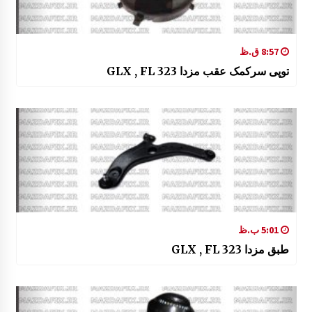
8:57 ق.ظ
توپی سرکمک عقب مزدا 323 GLX , FL
5:01 ب.ظ
طبق مزدا 323 GLX , FL