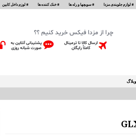
# لوازم جلوبندی مزدا
# سویچها و رله ها
# خنک کننده ها
# لوزم داخل کابین
بلاگ
جلو پنجره مزدا 323 GLX , FL
1:42 ب.ظ