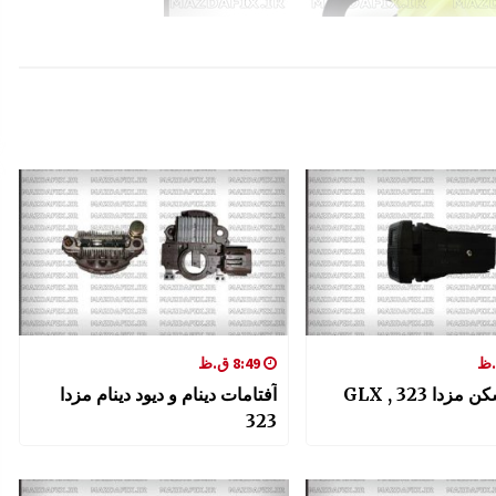
8:49 ق.ظ
کلید مه شکن مزدا 323 GLX ,
آفتامات دینام و دیود دینام مزدا
323