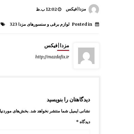
قفل درب موتور 323 GLX , FL
مزدا|فیکس
12:02 ب.ظ
9:39 ق.ظ
Posted in
لوازم برقی و سنسورهای مزدا 323
چراغ مه شکن مزدا 323 GLX , FL
12:55 ب.ظ
مزدا|فیکس
http://mazdafix.ir
آینه بغل مزدا 323 GLX , FL
8:29 ق.ظ
دیدگاهتان را بنویسید
نشانی ایمیل شما منتشر نخواهد شد.
بخش‌های موردنیاز
دیدگاه
*