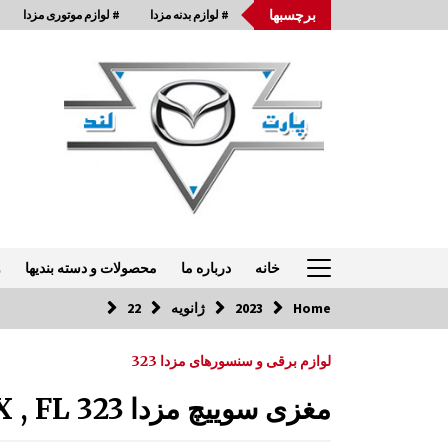
Ski
برچسبها
# لوازم بدنه مزدا
# لوازم موتوری مزدا
t
conten
خانه
درباره ما
محصولات و دسته بندیها
و
Home
2023
ژانویه
22
تماس با ما: 33954875-021
لوازم برقی و سنسورهای مزدا 323
کنسول وسط کابین مزدا 323 GLX , FL
مغزی سوییچ مزدا 323 GLX , FL
12:49 ب.ظ