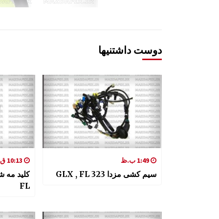
دوست داشتنیها
1:49 ب.ظ
10:13 ق.ظ
سیم کشی مزدا 323 GLX , FL
FL