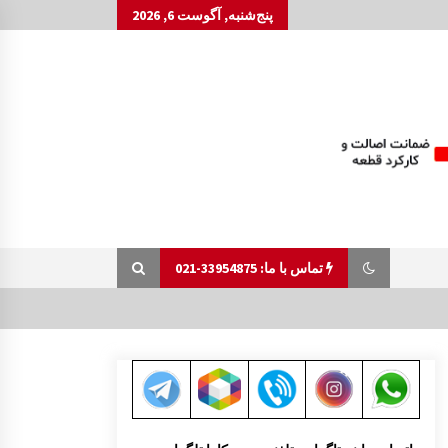
پنج‌شنبه, آگوست 6, 2026
تماس با ما: 33954875-021
قیچی برف پاکن مزدا 323 GLX , FL
9:37 ق.ظ