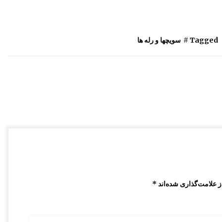
سیم درب صندوق و درب باک مزدا 323 GLX ,
FL
1:43 ب.ظ
Tagged #
سویچها و رله ها
درب داشبورد مزدا 323 GLX , FL
10:33 ق.ظ
قفل کمربند مزدا 323 GLX , FL
9:40 ق.ظ
 علامت‌گذاری شده‌اند
*