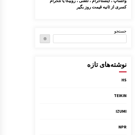
واتساپ ، اینستاگرام ، تلفنی ، روبیکا یا تلگرام
کسری از ثانیه قیمت روز بگیر
قالپاق مزدا 323 GLX , FL
9:33 ق.ظ
جستجو
قاب باطری مزدا 323 GLX , FL
⦿
9:29 ق.ظ
نمدی درب موتور مزدا 323 GLX , FL
نوشته‌های تازه
8:05 ق.ظ
HS
TEIKIN
IZUMI
NPR