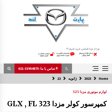
Ski
t
conten
تماس با ما: 33954875-021
Home
2023
ژانویه
22
تماس با ما: 33954875-021
لوازم موتوری مزدا 323
توری سپر جلو مزدا 323 GLX , FL
کمپرسور کولر مزدا 323 GLX , FL
5:03 ب.ظ