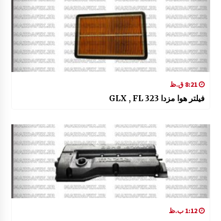
8:21 ق.ظ
فیلتر هوا مزدا 323 GLX , FL
1:12 ب.ظ