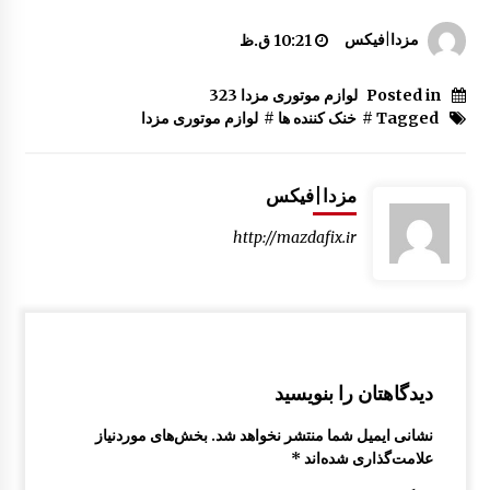
پمپ کنترل قفل درب مزدا 323 GLX , FL
مزدا|فیکس
10:21 ق.ظ
10:29 ق.ظ
Posted in
لوازم موتوری مزدا 323
Tagged #
خنک کننده ها
#
لوازم موتوری مزدا
گلگیر جلو مزدا 323 GLX , FL
8:46 ق.ظ
مزدا|فیکس
اکسل | رام عقب مزدا 323 GLX , FL
http://mazdafix.ir
7:57 ق.ظ
درب صندوق عقب مزدا 323 GLX , FL
10:37 ق.ظ
دیدگاهتان را بنویسید
سینی کف صندوق مزدا 323 GLX, FL
نشانی ایمیل شما منتشر نخواهد شد.
بخش‌های موردنیاز
2:47 ب.ظ
علامت‌گذاری شده‌اند
*