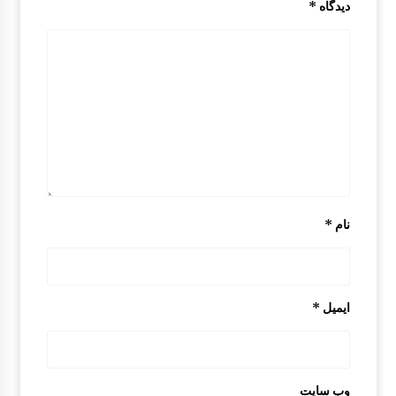
دیدگاه
*
درب مزدا 323 GLX , FL
10:31 ق.ظ
کنسول وسط کابین مزدا 323 GLX , FL
12:49 ب.ظ
قفل کمربند مزدا 323 GLX , FL
9:40 ق.ظ
نام
*
راهنما پارک مزدا 323 GLX , F
7:53 ق.ظ
ایمیل
*
کاور زیر موتور مزدا 323 GLX , FL
10:11 ق.ظ
وب‌ سایت