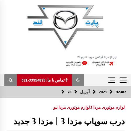
Ski
t
conten
تماس با ما: 33954875-021
Home
2023
آوریل
26
تماس با ما: 33954875-021
لوازم موتوری مزدا 3
لوازم موتوری مزدا نیو
تیغه برف پاکن مزدا 323 GLX , FL
درب سوپاپ مزدا 3 | مزدا 3 جدید
8:51 ق.ظ