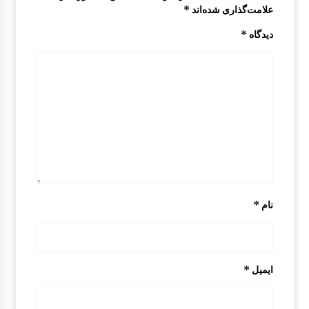
علامت‌گذاری شده‌اند
*
سپر جلو مزدا 323 GLX , FL
دیدگاه
*
8:32 ق.ظ
چراغ مه شکن مزدا 323 GLX , FL
12:55 ب.ظ
قالپاق مزدا 323 GLX , FL
9:33 ق.ظ
نام
*
سینی کف صندوق مزدا 323 GLX, FL
2:47 ب.ظ
ایمیل
*
قفل درب موتور 323 GLX , FL
9:39 ق.ظ