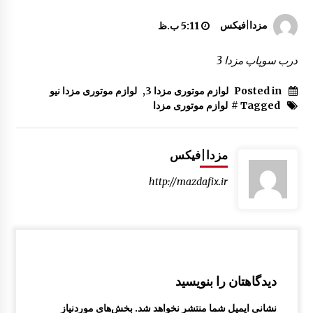
سردنده مزدا 323 GLX , FL
مزدا|فیکس
5:11 ب.ظ
8:21 ق.ظ
درب سوپاپ مزدا 3
چراغ جلو مزدا 323 GLX , FL
Posted in
لوازم موتوری مزدا 3
,
لوازم موتوری مزدا نیو
10:12 ق.ظ
Tagged #
لوازم موتوری مزدا
آرم نوشته “323” صندوق عقب مزدا 323 GLX , FL
مزدا|فیکس
1:29 ب.ظ
http://mazdafix.ir
چرم لیور دنده مزدا 323 GLX , FL
10:07 ق.ظ
درب صندوق عقب مزدا 323 GLX , FL
دیدگاهتان را بنویسید
10:37 ق.ظ
نشانی ایمیل شما منتشر نخواهد شد.
بخش‌های موردنیاز