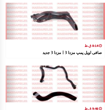
8:14 ق.ظ
صافی اویل پمپ مزدا 3 | مزدا 3 جدید
9:46 ق.ظ