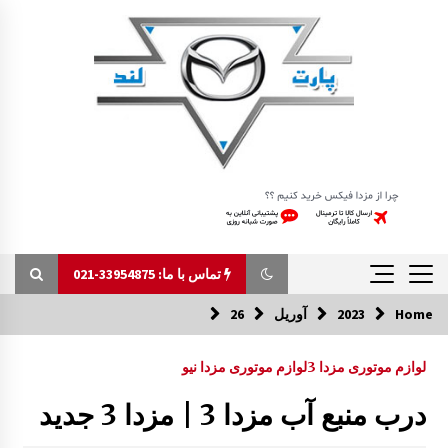
Ski
t
conten
تماس با ما: 33954875-021
Home
2023
آوریل
26
تماس با ما: 33954875-021
لوازم موتوری مزدا 3
لوازم موتوری مزدا نیو
جلو پنجره مزدا 323 GLX , FL
درب منبع آب مزدا 3 | مزدا 3 جدید
1:42 ب.ظ