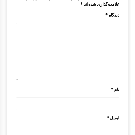
علامت‌گذاری شده‌اند
*
قاب باطری مزدا 323 GLX , FL
دیدگاه
*
9:29 ق.ظ
شیشه آینه مزدا 323 GLX, FL
1:37 ب.ظ
درب مزدا 323 GLX , FL
10:31 ق.ظ
نام
*
سینی کف صندوق مزدا 323 GLX, FL
2:47 ب.ظ
ایمیل
*
قالپاق مزدا 323 GLX , FL
9:33 ق.ظ