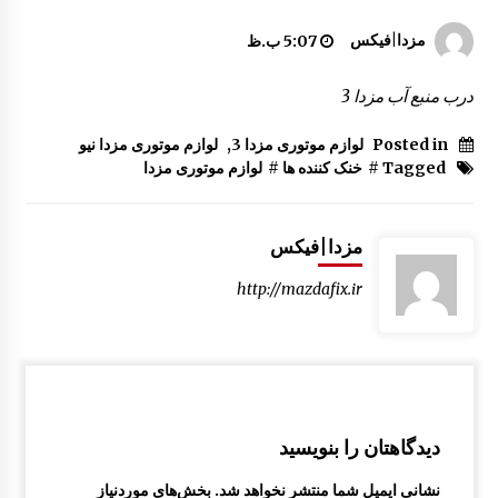
سینی جلو موتور مزدا 323 GLX ,FL
مزدا|فیکس
5:07 ب.ظ
1:51 ب.ظ
درب منبع آب مزدا 3
چرم لیور دنده مزدا 323 GLX , FL
Posted in
لوازم موتوری مزدا 3
,
لوازم موتوری مزدا نیو
10:07 ق.ظ
Tagged #
خنک کننده ها
#
لوازم موتوری مزدا
درب صندوق عقب مزدا 323 GLX , FL
مزدا|فیکس
10:37 ق.ظ
http://mazdafix.ir
راهنما بغل گلگیر مزدا 323 GLX , FL
10:09 ق.ظ
آینه داخل اتاق مزدا 323
دیدگاهتان را بنویسید
1:35 ب.ظ
نشانی ایمیل شما منتشر نخواهد شد.
بخش‌های موردنیاز