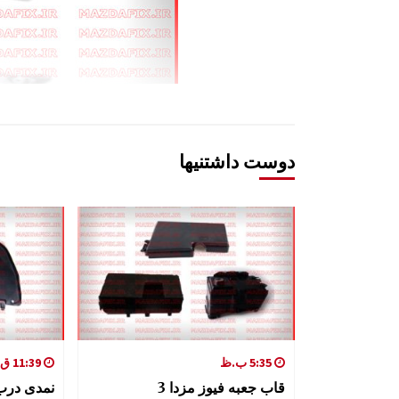
دوست داشتنیها
5:35 ب.ظ
11:39 ق.ظ
قاب جعبه فیوز مزدا 3
نمدی درب 