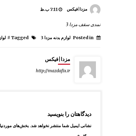
آرم نوشته “323” صندوق عقب م
مزدا|فیکس
7:11 ب.ظ
, FL
1:29 ب.ظ
نمدی سقف مزدا 3
اکسل جلو مزدا 323 GLX , FL
Posted in
لوازم بدنه مزدا 3
Tagged #
لواز
1:33 ب.ظ
مزدا|فیکس
پایه قفل درب موتور مزدا 323 GLX , FL
1:20 ب.ظ
http://mazdafix.ir
دیدگاهتان را بنویسید
نشانی ایمیل شما منتشر نخواهد شد.
بخش‌های موردنیاز