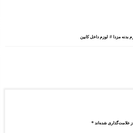
زدا 323 GLX
چرم لیور دنده مزدا 323 GLX , FL
10:07 ق.ظ
قفل کمربند مزدا 323 GLX , FL
م بدنه مزدا
#
لوزم داخل کابین
9:40 ق.ظ
دستگیره درب از بیرون مزدا 323 GLX , FL
1:17 ب.ظ
 علامت‌گذاری شده‌اند
*