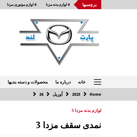
Ski
برچسبها
# لوازم بدنه مزدا
# لوازم موتوری مزدا
t
conten
خانه
درباره ما
محصولات و دسته بندیها
و
Home
2023
آوریل
26
تماس با ما: 33954875-021
لوازم بدنه مزدا 3
اکسل | رام عقب مزدا 323 GLX , FL
نمدی سقف مزدا 3
7:57 ق.ظ