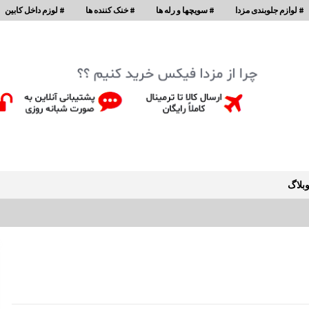
# لوازم جلوبندی مزدا
# سویچها و رله ها
# خنک کننده ها
# لوزم داخل کابین
بلاگ
نمدی سقف مزدا 323 GLX , FL
12:27 ب.ظ