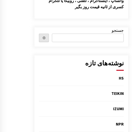
واتساپ ، اینستاگرام ، تلفنی ، روبیکا یا تلگرام
کسری از ثانیه قیمت روز بگیر
شلگیر جلو مزدا 323 GLX, FL
1:38 ب.ظ
جستجو
قفل درب موتور 323 GLX , FL
⦿
9:39 ق.ظ
سینی کف صندوق مزدا 323 GLX, FL
نوشته‌های تازه
2:47 ب.ظ
HS
TEIKIN
IZUMI
NPR