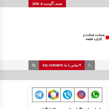
شنبه, آگوست 8, 2026
تماس با ما: 33954875-021
آینه بغل مزدا 323 GLX , FL
8:29 ق.ظ