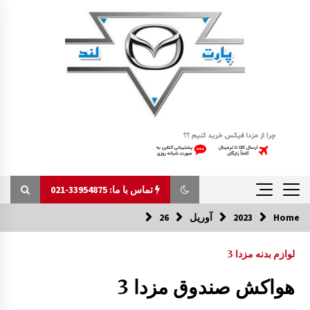
Ski
t
conten
تماس با ما: 33954875-021
Home
2023
آوریل
26
تماس با ما: 33954875-021
لوازم بدنه مزدا 3
دستگیره درب از بیرون مزدا 323 GLX , FL
هواکش صندوق مزدا 3
1:17 ب.ظ