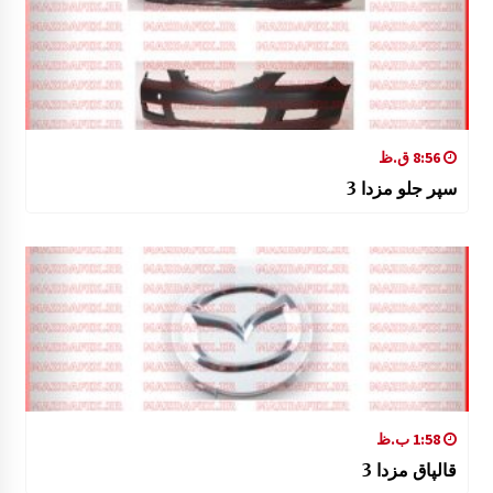
8:56 ق.ظ
سپر جلو مزدا 3
1:58 ب.ظ
قالپاق مزدا 3