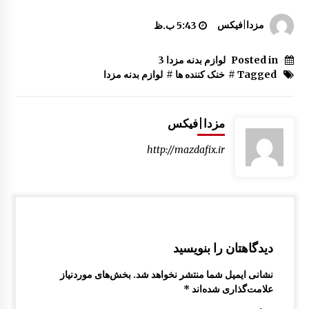
توری سپر جلو مزدا 323 GLX , FL
مزدا|فیکس
5:43 ب.ظ
5:03 ب.ظ
Posted in
لوازم بدنه مزدا 3
Tagged #
خنک کننده ها
#
لوازم بدنه مزدا
درب صندوق عقب مزدا 323 GLX , FL
10:37 ق.ظ
مزدا|فیکس
رکاب فلزی مزدا 323 GLX , FL
http://mazdafix.ir
8:07 ق.ظ
سینی کف صندوق مزدا 323 GLX, FL
2:47 ب.ظ
دیدگاهتان را بنویسید
چراغ مه شکن مزدا 323 GLX , FL
نشانی ایمیل شما منتشر نخواهد شد.
بخش‌های موردنیاز
12:55 ب.ظ
علامت‌گذاری شده‌اند
*