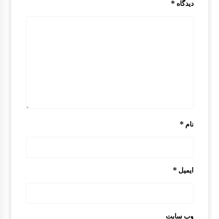
دیدگاه
*
گل پخش کن مزدا 323 GLX , FL
8:51 ق.ظ
سینی جلو موتور مزدا 323 GLX ,FL
1:51 ب.ظ
اکسل | رام عقب مزدا 323 GLX , FL
7:57 ق.ظ
نام
*
قاب باطری مزدا 323 GLX , FL
9:29 ق.ظ
ایمیل
*
ایربگ فرمان و آرم رو بوقی مزدا 323
8:54 ق.ظ
وب‌ سایت