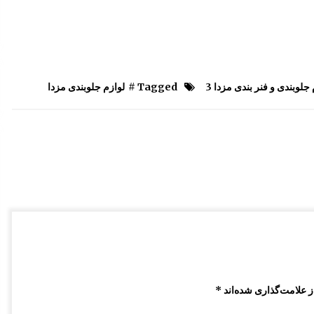
قفل کمربند مزدا 323 GLX , FL
9:40 ق.ظ
رکاب فلزی مزدا 323 GLX , FL
 جلوبندی و فنر بندی مزدا 3
Tagged #
لوازم جلوبندی مزدا
8:07 ق.ظ
شیشه آینه مزدا 323 GLX, FL
1:37 ب.ظ
 علامت‌گذاری شده‌اند
*