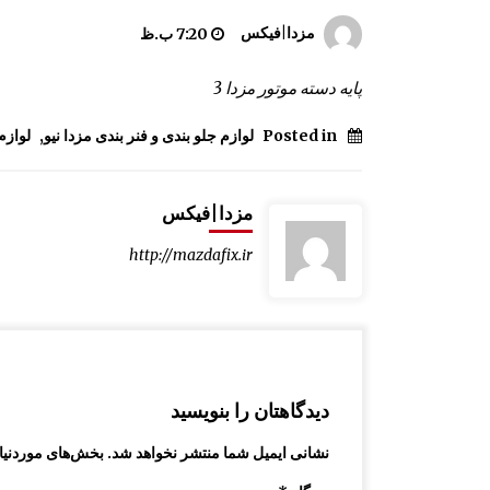
پمپ کنترل قفل درب مزدا 323 GLX , FL
مزدا|فیکس
7:20 ب.ظ
10:29 ق.ظ
پایه دسته موتور مزدا 3
دستگیره درب از بیرون مزدا 323 GLX , FL
Posted in
لوازم جلو بندی و فنر بندی مزدا نیو
,
لوازم
1:17 ب.ظ
مزدا|فیکس
آرم لیور دنده مزدا 323 GLX , FL
12:50 ب.ظ
http://mazdafix.ir
دیدگاهتان را بنویسید
نشانی ایمیل شما منتشر نخواهد شد.
بخش‌های موردنیاز