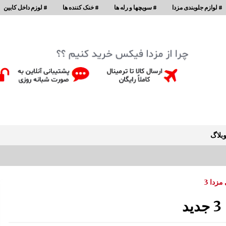
# لوازم جلوبندی مزدا
# سویچها و رله ها
# خنک کننده ها
# لوزم داخل کابین
بلاگ
مزدا 3
سپر عقب مزدا 323 GLX , FL
8:31 ق.ظ