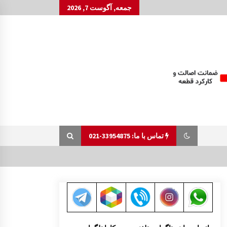
جمعه, آگوست 7, 2026
تماس با ما: 33954875-021
کنسول وسط کابین مزدا 323 GLX , FL
12:49 ب.ظ