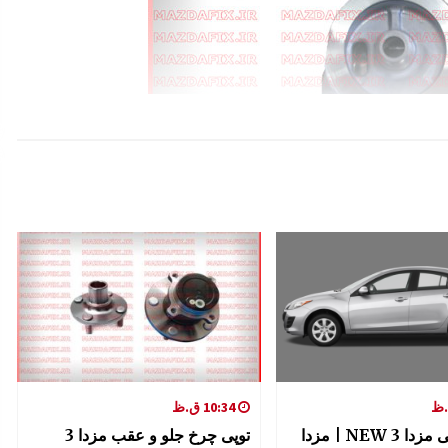
10:34 ق.ظ
لوازم یدکی مزدا 3 NEW | مزدا
توپی چرخ جلو و عقب مزدا 3