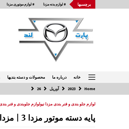
Ski
برچسبها
# لوازم بدنه مزدا
# لوازم موتوری مزدا
t
conten
خانه
درباره ما
محصولات و دسته بندیها
و
Home
2023
آوریل
26
تماس با ما: 33954875-021
لوازم جلو بندی و فنر بندی مزدا نیو
لوازم جلوبندی و فنر بندی 
قاب باطری مزدا 323 GLX , FL
پایه دسته موتور مزدا 3 | مزدا 3 جدید
9:29 ق.ظ