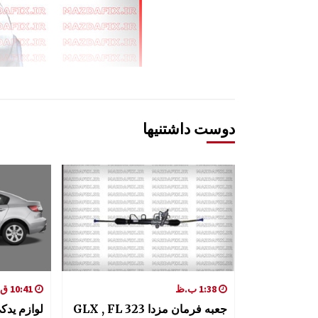
دوست داشتنیها
1:38 ب.ظ
10:41 ق.ظ
جعبه فرمان مزدا 323 GLX , FL