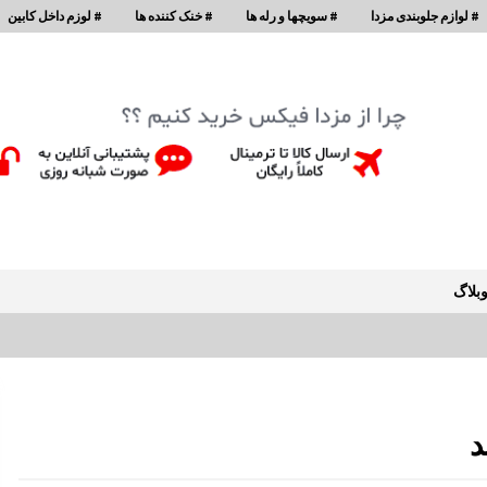
# لوازم جلوبندی مزدا
# سویچها و رله ها
# خنک کننده ها
# لوزم داخل کابین
بلاگ
سپر عقب مزدا 323 GLX , FL
8:31 ق.ظ