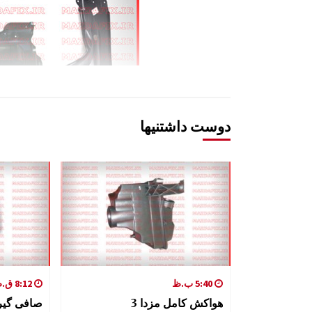
دوست داشتنیها
5:40 ب.ظ
8:12 ق.ظ
هواکش کامل مزدا 3
صافی گیرب