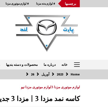
Ski
برچسبها
# لوازم بدنه مزدا
# لوازم موتوری مزدا
t
conten
خانه
درباره ما
محصولات و دسته بندیها
و
Home
2023
آوریل
26
تماس با ما: 33954875-021
لوازم موتوری مزدا 3
لوازم موتوری مزدا نیو
پالونی پشت گلگیر جلو مزدا 323 GLX , FL
کاسه نمد مزدا 3 | مزدا 3 جدید
1:04 ب.ظ