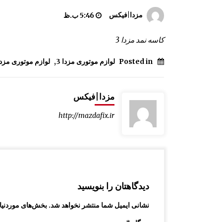
ساید کناری کامل مزدا 323 GLX, FL
مزدا|فیکس
5:46 ب.ظ
8:34 ق.ظ
کاسه نمد مزدا 3
کاور U صندوق عقب مزدا 323 GLX , FL
Posted in
لوازم موتوری مزدا 3
,
لوازم موتوری مزدا
10:09 ق.ظ
مزدا|فیکس
مکانیزم قفل درب مزدا 323 GLX , FL
12:57 ب.ظ
http://mazdafix.ir
دیدگاهتان را بنویسید
نشانی ایمیل شما منتشر نخواهد شد.
بخش‌های موردنیاز