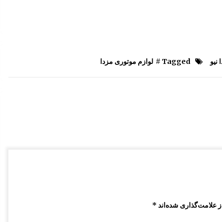
کنسول وسط کابین مزدا 323 GLX , FL
12:49 ب.ظ
درب مزدا 323 GLX , FL
 نیو
Tagged #
لوازم موتوری مزدا
10:31 ق.ظ
رام زیر موتور مزدا 323 GLX, FL
7:55 ق.ظ
 علامت‌گذاری شده‌اند
*