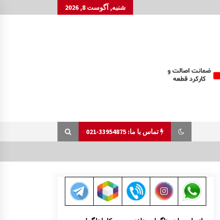
شنبه, آگوست 8, 2026
تماس با ما: 33954875-021
قاب باطری مزدا 323 GLX , FL
9:29 ق.ظ