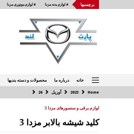
Ski
برچسبها
# لوازم بدنه مزدا
# لوازم موتوری مزدا
t
conten
خانه
درباره ما
محصولات و دسته بندیها
و
Home
2023
آوریل
26
تماس با ما: 33954875-021
لوازم برقی و سنسورهای مزدا 3
سردنده مزدا 323 GLX , FL
کلید شیشه بالابر مزدا 3
8:21 ق.ظ