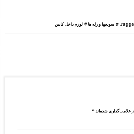
کاور U صندوق عقب مزدا 323 GLX , FL
10:09 ق.ظ
Tagged
سویچها و رله ها
#
لوزم داخل کابین
مکانیزم قفل درب مزدا 323 GLX , FL
12:57 ب.ظ
رکاب فلزی مزدا 323 GLX , FL
8:07 ق.ظ
 علامت‌گذاری شده‌اند
*