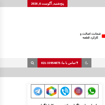
پنج‌شنبه, آگوست 6, 2026
تماس با ما: 33954875-021
رام زیر موتور مزدا 323 GLX, FL
7:55 ق.ظ