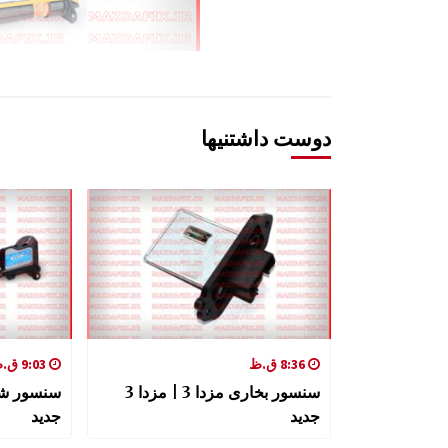
دوست داشتنیها
8:36 ق.ظ
9:03 ق.ظ
سنسور بخاری مزدا 3 | مزدا 3
جدید
جدید