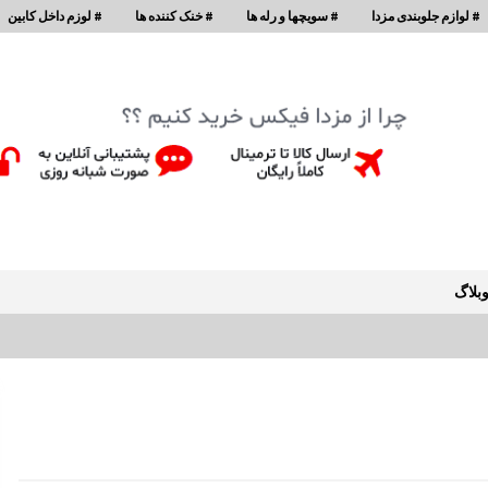
# لوازم جلوبندی مزدا
# سویچها و رله ها
# خنک کننده ها
# لوزم داخل کابین
بلاگ
دستگیره درب از بیرون مزدا 323 GLX , FL
1:17 ب.ظ