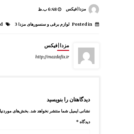
قفل کمربند مزدا 323 GLX , FL
مزدا|فیکس
6:48 ب.ظ
9:40 ق.ظ
Posted in
لوازم برقی و سنسورهای مزدا 3
 #
شیشه آینه مزدا 323 GLX, FL
1:37 ب.ظ
مزدا|فیکس
http://mazdafix.ir
کنسول وسط کابین مزدا 323 GLX , FL
12:49 ب.ظ
دیدگاهتان را بنویسید
نشانی ایمیل شما منتشر نخواهد شد.
بخش‌های موردنیاز
دیدگاه
*