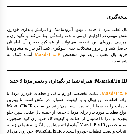
نتیجه‌گیری
بال عقب مزدا 3 جدید با بهبود آیرودینامیک و افزایش پایداری خودرو،
نقش مهمی در افزایش ایمنی و لذت رانندگی ایفا می‌کند. با نگهداری و
بررسی دوره‌ای این قطعه، می‌توانید از عملکرد صحیح آن اطمینان
حاصل کنید و از بروز مشکلات جدی جلوگیری کنید. اگر نیاز به مشاوره یا
خرید بال عقب دارید، تیم متخصص
MazdaFix.IR
آماده کمک به
شماست.
MazdaFix.IR: همراه شما در نگهداری و تعمیر مزدا 3 جدید
MazdaFix.IR
، سایت تخصصی لوازم یدکی و قطعات خودرو مزدا، با
ارائه قطعات اورجینال و با کیفیت، همواره در تلاش است تا بهترین
خدمات را به شما ارائه دهد. شما می‌توانید در سایت MazdaFix.IR
انواع قطعات مورد نیاز برای مزدا 3 جدید، از جمله بال عقب، سپر، جلو
پنجره، و… را با اطمینان از اصالت و کیفیت کالا خریداری کنید. همچنین،
تیم متخصص MazdaFix.IR آماده ارائه مشاوره رایگان به شما در زمینه
انتخاب و نصب قطعات خودرو است. با MazdaFix.IR، خودروی مزدا 3