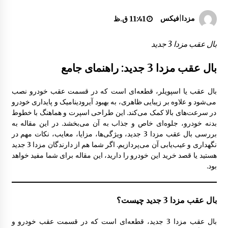
گلگیر عقب مزدا 323 GLX , FL
مزدا|فیکس
11:41 ق.ظ
8:43 ق.ظ
بال عقب مزدا 3 جدید
سینی جلو موتور مزدا 323 GLX ,FL
بال عقب مزدا 3 جدید: راهنمای جامع
1:51 ب.ظ
بال عقب یا اسپویلر، قطعه‌ای است که در قسمت عقب خودرو نصب
می‌شود و علاوه بر زیبایی ظاهری، به بهبود آیرودینامیک و پایداری خودرو
سپر جلو مزدا 323 GLX , FL
در سرعت‌های بالا کمک می‌کند. این طراحی اسپرت و هماهنگ با خطوط
8:32 ق.ظ
بدنه خودرو، جلوه‌ای خاص و جذاب به آن می‌بخشد. در این مقاله به
بررسی بال عقب مزدا 3 جدید، ویژگی‌ها، مزایا، معایب، نکات مهم در
نگهداری و عیب‌یابی آن می‌پردازیم. اگر شما هم از دارندگان مزدا 3 جدید
کاور زیر موتور مزدا 323 GLX , FL
هستید یا قصد خرید این خودرو را دارید، این مقاله برای شما مفید خواهد
10:11 ق.ظ
بود.
بال عقب مزدا 3 جدید چیست؟
درب صندوق عقب مزدا 323 GLX , FL
10:37 ق.ظ
بال عقب مزدا 3 جدید، قطعه‌ای است که در قسمت عقب خودرو و