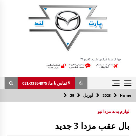
Ski
t
conten
تماس با ما: 33954875-021
Home
2023
آوریل
29
تماس با ما: 33954875-021
لوازم بدنه مزدا نیو
درب موتور مزدا 323 FL
بال عقب مزدا 3 جدید
10:35 ق.ظ