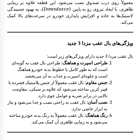
معمولاً روی درب صندوق نصب می‌شود. این قطعه علاوه بر زیبایی
ظاهری، با ایجاد نیروی رو به پایین (Downforce)، به بهبود چسبندگی
نمدی درب موتور مزدا 323 GLX , FL
لاستیک‌ها به جاده و افزایش پایداری خودرو در سرعت‌های بالا کمک
8:05 ق.ظ
می‌کند.
چراغ جلو مزدا 323 GLX , FL
ویژگی‌های بال عقب مزدا 3 جدید
10:12 ق.ظ
بال عقب مزدا 3 جدید دارای ویژگی‌های زیر است:
طراحی اسپرت و هماهنگ:
طراحی بال عقب به گونه‌ای
چراغ خطر عقب مزدا 323 GLX , FL
است که به طور کامل با خطوط بدنه خودرو هماهنگ
12:44 ب.ظ
است و جلوه‌ای اسپرت و جذاب به آن می‌بخشد.
جنس مقاوم:
بال عقب معمولاً از جنس پلاستیک فشرده یا
فیبر کربن ساخته می‌شود که علاوه بر سبکی، مقاومت
بالایی در برابر ضربه و عوامل جوی دارد.
گل پخش کن مزدا 323 GLX , FL
نصب آسان:
بال عقب به راحتی نصب و جدا می‌شود و نیاز
8:51 ق.ظ
به ابزار خاصی ندارد.
رنگ هماهنگ:
بال عقب معمولاً به رنگ بدنه خودرو ساخته
می‌شود و به زیبایی ظاهری آن کمک می‌کند.
کاور U صندوق عقب مزدا 323 GLX , FL
10:09 ق.ظ