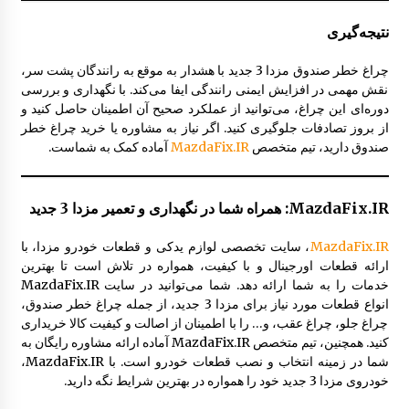
نتیجه‌گیری
چراغ خطر صندوق مزدا 3 جدید با هشدار به موقع به رانندگان پشت سر،
نقش مهمی در افزایش ایمنی رانندگی ایفا می‌کند. با نگهداری و بررسی
دوره‌ای این چراغ، می‌توانید از عملکرد صحیح آن اطمینان حاصل کنید و
از بروز تصادفات جلوگیری کنید. اگر نیاز به مشاوره یا خرید چراغ خطر
صندوق دارید، تیم متخصص
MazdaFix.IR
آماده کمک به شماست.
MazdaFix.IR: همراه شما در نگهداری و تعمیر مزدا 3 جدید
MazdaFix.IR
، سایت تخصصی لوازم یدکی و قطعات خودرو مزدا، با
ارائه قطعات اورجینال و با کیفیت، همواره در تلاش است تا بهترین
خدمات را به شما ارائه دهد. شما می‌توانید در سایت MazdaFix.IR
انواع قطعات مورد نیاز برای مزدا 3 جدید، از جمله چراغ خطر صندوق،
چراغ جلو، چراغ عقب، و… را با اطمینان از اصالت و کیفیت کالا خریداری
کنید. همچنین، تیم متخصص MazdaFix.IR آماده ارائه مشاوره رایگان به
شما در زمینه انتخاب و نصب قطعات خودرو است. با MazdaFix.IR،
خودروی مزدا 3 جدید خود را همواره در بهترین شرایط نگه دارید.