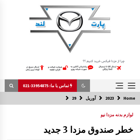
Ski
t
conten
تماس با ما: 33954875-021
Home
2023
آوریل
29
تماس با ما: 33954875-021
لوازم بدنه مزدا نیو
رام زیر موتور مزدا 323 GLX, FL
خطر صندوق مزدا 3 جدید
7:55 ق.ظ