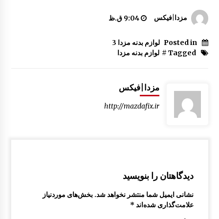
اکسل | رام عقب مزدا 323 GLX , FL
مزدا|فیکس
9:04 ق.ظ
7:57 ق.ظ
Posted in
لوازم بدنه مزدا 3
Tagged #
لوازم بدنه مزدا
قالپاق مزدا 323 GLX , FL
9:33 ق.ظ
مزدا|فیکس
کنسول وسط کابین مزدا 323 GLX , FL
http://mazdafix.ir
12:49 ب.ظ
ترمز در مزدا 323 GLX , FL
9:05 ق.ظ
دیدگاهتان را بنویسید
بازویی برف پاکن مزدا 323
نشانی ایمیل شما منتشر نخواهد شد.
بخش‌های موردنیاز
9:05 ق.ظ
علامت‌گذاری شده‌اند
*