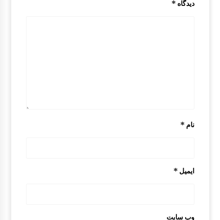
دیدگاه
*
آرم جلو پنجره مزدا 323
8:56 ق.ظ
رکاب فلزی مزدا 323 GLX , FL
8:07 ق.ظ
نمدی درب موتور مزدا 323 GLX , FL
8:05 ق.ظ
نام
*
دستگیره درب از بیرون مزدا 323 GLX , FL
1:17 ب.ظ
ایمیل
*
چرم لیور دنده مزدا 323 GLX , FL
10:07 ق.ظ
وب‌ سایت