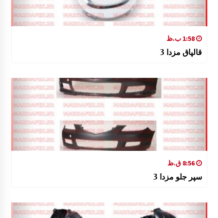
1:58 ب.ظ
قالپاق مزدا 3
8:56 ق.ظ
سپر جلو مزدا 3