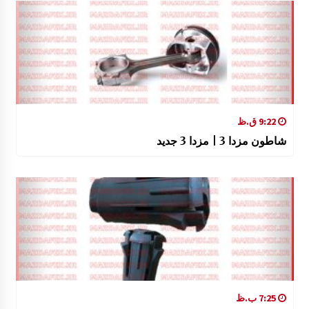
9:22 ق.ظ
شاطون مزدا 3 | مزدا 3 جدید
7:25 ب.ظ