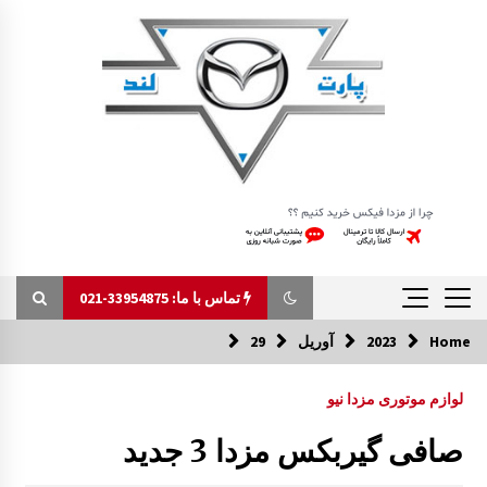
Ski
t
conten
تماس با ما: 33954875-021
Home
2023
آوریل
29
تماس با ما: 33954875-021
لوازم موتوری مزدا نیو
اکسل جلو مزدا 323 GLX , FL
صافی گیربکس مزدا 3 جدید
1:33 ب.ظ