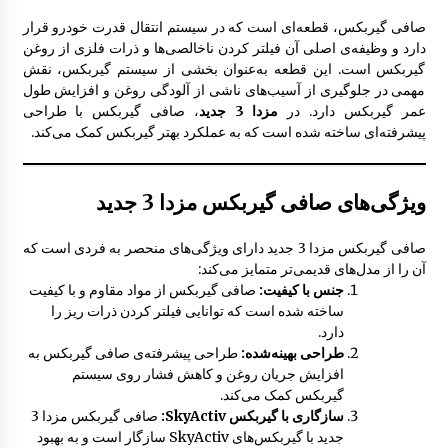
صافی گیربکس، قطعه‌ای است که در سیستم انتقال قدرت خودرو قرار
نمدی سقف مزدا 323 GLX , FL
دارد و وظیفه‌ی اصلی آن فیلتر کردن ناخالصی‌ها و ذرات فلزی از روغن
12:27 ب.ظ
گیربکس است. این قطعه به‌عنوان بخشی از سیستم گیربکس، نقش
مهمی در جلوگیری از آسیب‌های ناشی از آلودگی روغن و افزایش طول
عمر گیربکس دارد. در
مزدا 3 جدید
، صافی گیربکس با طراحی
دستگیره درب از بیرون مزدا 323 GLX , FL
پیشرفته‌ای ساخته شده است که به عملکرد بهتر گیربکس کمک می‌کند.
1:17 ب.ظ
ویژگی‌های صافی گیربکس مزدا 3 جدید
سپر عقب مزدا 323 GLX , FL
8:31 ق.ظ
صافی گیربکس مزدا 3 جدید دارای ویژگی‌های منحصر به فردی است که
آن را از مدل‌های قدیمی‌تر متمایز می‌کند:
جنس با کیفیت:
صافی گیربکس از مواد مقاوم و با کیفیت
رکاب فلزی مزدا 323 GLX , FL
ساخته شده است که توانایی فیلتر کردن ذرات ریز را
8:07 ق.ظ
دارد.
طراحی بهینه‌شده:
طراحی پیشرفته‌ی صافی گیربکس به
افزایش جریان روغن و کاهش فشار روی سیستم
گیربکس کمک می‌کند.
چرم لیور دنده مزدا 323 GLX , FL
سازگاری با گیربکس SkyActiv:
صافی گیربکس مزدا 3
10:07 ق.ظ
جدید با گیربکس‌های SkyActiv سازگار است و به بهبود