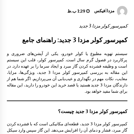
درب صندوق عقب مزدا 323 GLX , FL
مزدا|فیکس
1:29 ب.ظ
10:37 ق.ظ
کمپرسور کولر مزدا 3 جدید
ایربگ فرمان و آرم رو بوقی مزدا 323
کمپرسور کولر مزدا 3 جدید: راهنمای جامع
8:54 ق.ظ
سیستم تهویه مطبوع یا کولر خودرو، یکی از آپشن‌های ضروری و
پرکاربرد در فصول گرم سال است. کمپرسور کولر، قلب این سیستم
درب موتور مزدا 323 FL
است و وظیفه فشرده کردن گاز مبرد و ایجاد سرما را بر عهده دارد. در
10:35 ق.ظ
این مقاله به بررسی کمپرسور کولر مزدا 3 جدید، ویژگی‌ها، مزایا،
معایب، نکات مهم در نگهداری و عیب‌یابی آن می‌پردازیم. اگر شما هم از
دارندگان مزدا 3 جدید هستید یا قصد خرید این خودرو را دارید، این مقاله
دستگیره درب از بیرون مزدا 323 GLX , FL
برای شما مفید خواهد بود.
1:17 ب.ظ
کمپرسور کولر مزدا 3 جدید چیست؟
تیغه برف پاکن مزدا 323 GLX , FL
کمپرسور کولر مزدا 3 جدید، قطعه‌ای مکانیکی است که با فشرده کردن
8:51 ق.ظ
گاز مبرد، فشار و دمای آن را افزایش می‌دهد. این گاز سپس وارد سیکل