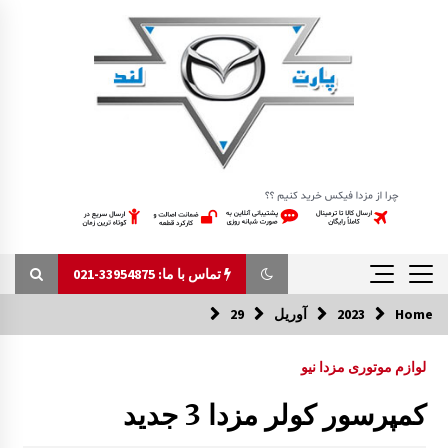
Ski
t
conten
تماس با ما: 33954875-021
Home
2023
آوریل
29
تماس با ما: 33954875-021
لوازم موتوری مزدا نیو
عایق حرارتی در موتور مزدا 323 GLX , FL
کمپرسور کولر مزدا 3 جدید
12:24 ب.ظ