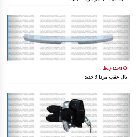
11:41 ق.ظ
بال عقب مزدا 3 جدید