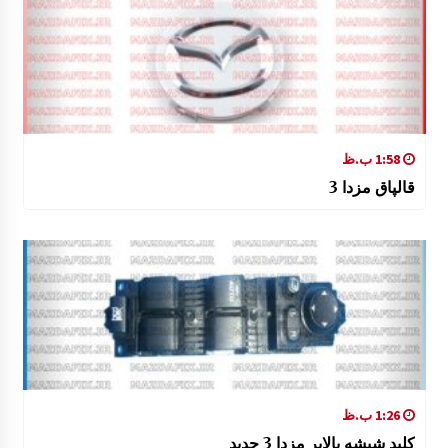
1:58 ب.ظ
قالپاق مزدا 3
1:26 ب.ظ
کلید شیشه بالابر مزدا 3 جدید