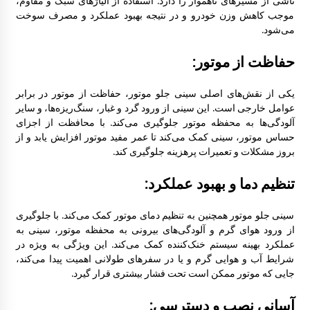
ناشی از مسیرهای ناهموار را دارد. استفاده از آلیاژهای سبک و مقاوم،
موجب کاهش وزن خودرو و در نتیجه بهبود عملکرد و مصرف سوخت
شیشه آینه مزدا 323 GLX, FL
می‌شود.
1:37 ب.ظ
حفاظت از موتور:
سینی جلو موتور مزدا 323 GLX ,FL
یکی از نقش‌های اصلی سینی جلو موتور، حفاظت از موتور در برابر
1:51 ب.ظ
عوامل خارجی است. این سینی از ورود گرد و غبار، سنگ‌ریزه‌ها، و سایر
آلودگی‌ها به محفظه موتور جلوگیری می‌کند. با محافظت از اجزای
حساس موتور، سینی کمک می‌کند تا عمر مفید موتور افزایش یابد و از
بروز مشکلات و تعمیرات پرهزینه جلوگیری کند.
گل پخش کن مزدا 323 GLX , FL
8:51 ق.ظ
تنظیم دما و بهبود عملکرد:
پایه قفل درب موتور مزدا 323 GLX , FL
سینی جلو موتور همچنین به تنظیم دمای موتور کمک می‌کند. با جلوگیری
1:20 ب.ظ
از ورود هوای گرم و آلودگی‌های بیرونی به محفظه موتور، سینی به
عملکرد بهینه سیستم خنک‌کننده کمک می‌کند. این ویژگی به ویژه در
شرایط آب و هوایی گرم و یا در سفرهای طولانی اهمیت پیدا می‌کند،
جایی که موتور ممکن است تحت فشار بیشتری قرار گیرد.
قفل کمربند مزدا 323 GLX , FL
9:40 ق.ظ
آسانی نصب و دسترسی: