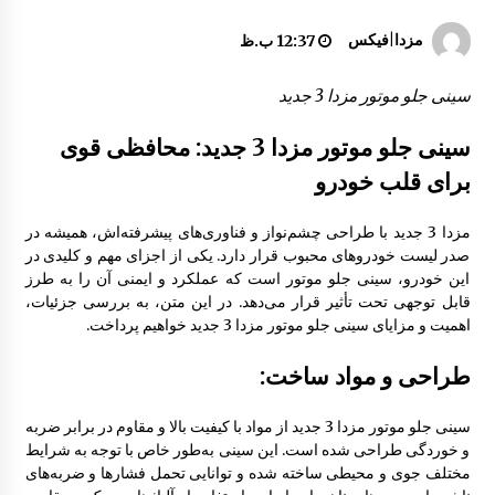
تیغه برف پاکن مزدا 323 GLX , FL
مزدا|فیکس
12:37 ب.ظ
8:51 ق.ظ
سینی جلو موتور مزدا 3 جدید
درب صندوق عقب مزدا 323 GLX , FL
سینی جلو موتور مزدا 3 جدید: محافظی قوی
10:37 ق.ظ
برای قلب خودرو
مزدا 3 جدید با طراحی چشم‌نواز و فناوری‌های پیشرفته‌اش، همیشه در
درب مزدا 323 GLX , FL
صدر لیست خودروهای محبوب قرار دارد. یکی از اجزای مهم و کلیدی در
10:31 ق.ظ
این خودرو، سینی جلو موتور است که عملکرد و ایمنی آن را به طرز
قابل توجهی تحت تأثیر قرار می‌دهد. در این متن، به بررسی جزئیات،
اهمیت و مزایای سینی جلو موتور مزدا 3 جدید خواهیم پرداخت.
سپر جلو مزدا 323 GLX , FL
8:32 ق.ظ
طراحی و مواد ساخت:
سینی جلو موتور مزدا 3 جدید از مواد با کیفیت بالا و مقاوم در برابر ضربه
جلو پنجره مزدا 323 GLX , FL
و خوردگی طراحی شده است. این سینی به‌طور خاص با توجه به شرایط
1:42 ب.ظ
مختلف جوی و محیطی ساخته شده و توانایی تحمل فشارها و ضربه‌های