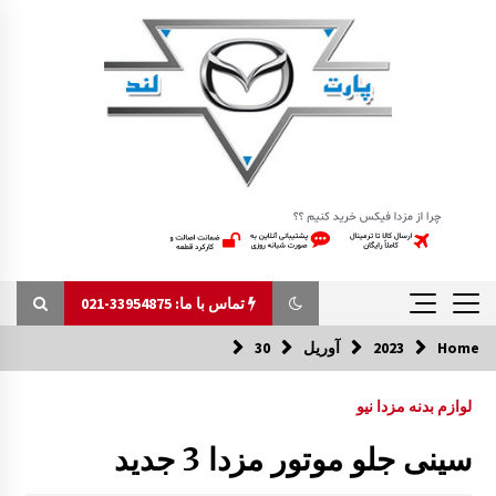
Ski
t
conten
تماس با ما: 33954875-021
Home
2023
آوریل
30
تماس با ما: 33954875-021
لوازم بدنه مزدا نیو
سیم درب صندوق و درب باک مزدا 323 GLX , FL
سینی جلو موتور مزدا 3 جدید
1:43 ب.ظ