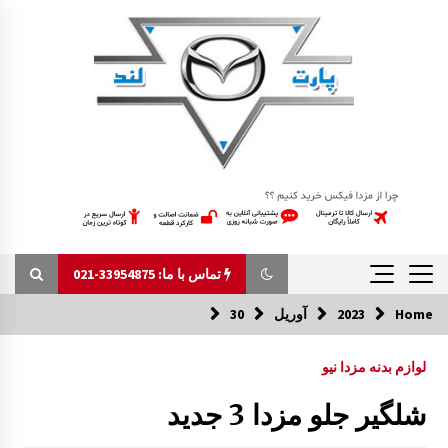
Ski
t
conten
تماس با ما: 33954875-021
Home
2023
آوریل
30
تماس با ما: 33954875-021
لوازم بدنه مزدا نیو
اکسل جلو مزدا 323 GLX , FL
شلگیر جلو مزدا 3 جدید
1:33 ب.ظ