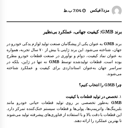
راهنما پارک مزدا 323 GLX , F
مزدا|فیکس
7:04 ب.ظ
7:53 ق.ظ
برند GMB: کیفیت جهانی، عملکرد بی‌نظیر
قالپاق مزدا 323 GLX , FL
9:33 ق.ظ
برند
GMB
به عنوان یکی از پیشگامان صنعت تولید لوازم یدکی خودرو در
جهان، شناخته می‌شود. این برند ژاپنی با بیش از ۷۰ سال تجربه، همواره
به عنوان نماد کیفیت، دوام و نوآوری در صنعت قطعات خودرو مطرح
درب مزدا 323 GLX , FL
بوده است. قطعات تولیدشده توسط
GMB
نه تنها در ژاپن، بلکه در
10:31 ق.ظ
سراسر جهان به‌عنوان استانداردی برای کیفیت و عملکرد شناخته
می‌شوند.
چرا GMB را انتخاب کنیم؟
راهنما بغل گلگیر مزدا 323 GLX , FL
10:09 ق.ظ
۱.
تخصص در تولید قطعات با کیفیت
GMB
به‌طور تخصصی بر روی تولید قطعات حیاتی خودرو مانند
بلبرینگ‌ها، واترپمپ‌ها، پولی‌ها و قطعات سیستم خنک‌کننده تمرکز دارد.
آینه بغل مزدا 323 GLX , FL
این قطعات با دقت بالا و با استفاده از فناوری‌های پیشرفته تولید می‌شوند
8:29 ق.ظ
تا بهترین عملکرد را ارائه دهند.