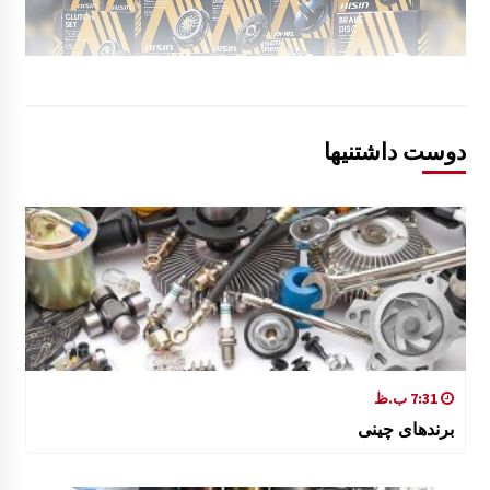
دوست داشتنیها
7:31 ب.ظ
برندهای چینی