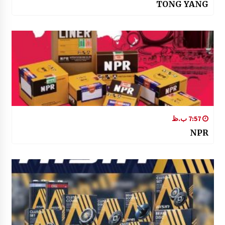
TONG YANG
7:57 ب.ظ
NPR