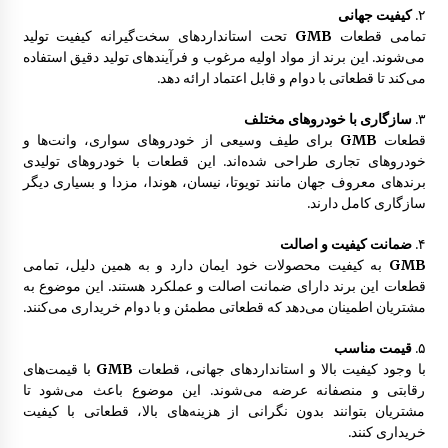
۲.
کیفیت جهانی
تمامی قطعات
GMB
تحت استانداردهای سخت‌گیرانه کیفیت تولید
قفل درب موتور 323 GLX , FL
می‌شوند. این برند از مواد اولیه مرغوب و فرآیندهای تولید دقیق استفاده
9:39 ق.ظ
می‌کند تا قطعاتی با دوام و قابل اعتماد ارائه دهد.
۳.
سازگاری با خودروهای مختلف
لوازم یدکی مزدا 323 F, GLX, FL | ـ 1996 – 2000
قطعات
GMB
برای طیف وسیعی از خودروهای سواری، وانت‌ها و
6:03 ب.ظ
خودروهای تجاری طراحی شده‌اند. این قطعات با خودروهای تولیدی
برندهای معروف جهان مانند تویوتا، نیسان، هوندا، مزدا و بسیاری دیگر
سازگاری کامل دارند.
سینی کف صندوق مزدا 323 GLX, FL
2:47 ب.ظ
۴.
ضمانت کیفیت و اصالت
GMB
به کیفیت محصولات خود ایمان دارد و به همین دلیل، تمامی
قطعات این برند دارای ضمانت اصالت و عملکرد هستند. این موضوع به
مشتریان اطمینان می‌دهد که قطعاتی مطمئن و با دوام خریداری می‌کنند.
سپر عقب مزدا 323 GLX , FL
8:31 ق.ظ
۵.
قیمت مناسب
با وجود کیفیت بالا و استانداردهای جهانی، قطعات
GMB
با قیمت‌های
رقابتی و منصفانه عرضه می‌شوند. این موضوع باعث می‌شود تا
پمپ کنترل قفل درب مزدا 323 GLX , FL
مشتریان بتوانند بدون نگرانی از هزینه‌های بالا، قطعاتی با کیفیت
10:29 ق.ظ
خریداری کنند.